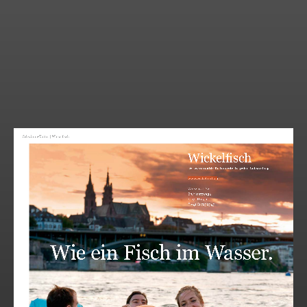
Schwimm-Kultur | Wickelﬁsch
Verpackungs-Kult
Wickel
ﬁsch
Sagen Sie’s mit Dosen!
Der wasserdichte Kulturbeu
www.wickelﬁsch.ch
Wickelﬁsch AG
Brühlmattweg 1
4107 Ettingen
T: +41 61 725 25 45
Wie ein Fisch im Wasser.