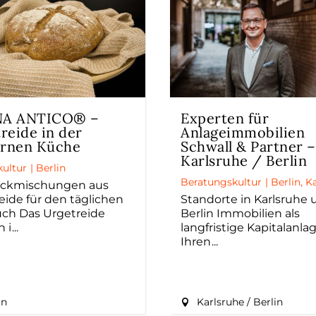
A ANTICO® –
Experten für
reide in der
Anlageimmobilien
rnen Küche
Schwall & Partner –
Karlsruhe / Berlin
ultur
|
Berlin
Beratungskultur
|
Berlin
,
K
ackmischungen aus
eide für den täglichen
Standorte in Karlsruhe
ch Das Urgetreide
Berlin Immobilien als
n i
langfristige Kapitalanla
Ihren
in
Karlsruhe / Berlin