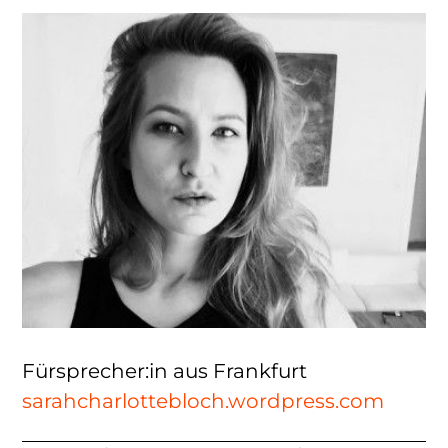
Fürsprecher:in aus Frankfurt
sarahcharlottebloch.wordpress.com