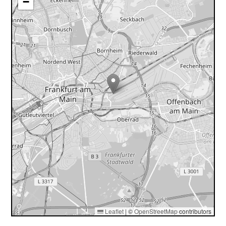
−
Leaflet
|
©
OpenStreetMap
contributors