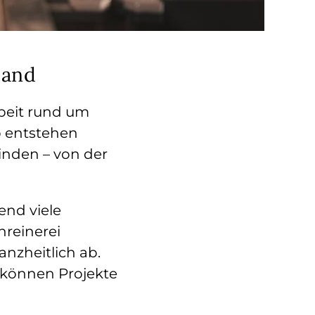
Hand
beit rund um
b entstehen
inden – von der
end viele
hreinerei
nzheitlich ab.
 können Projekte