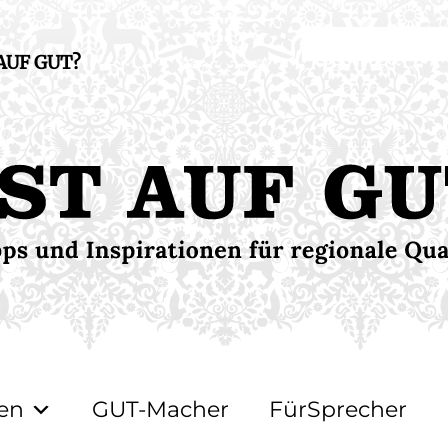
 AUF GUT?
en
GUT-Macher
FürSprecher