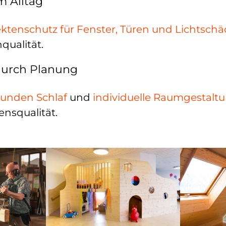
m Alltag
ektenschutz für Fenster, Türen und Lichtschä
ualität.
durch Planung
unden Schlaf
und
individuelle Raumgestalt
nsqualität.