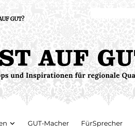
 AUF GUT?
en
GUT-Macher
FürSprecher