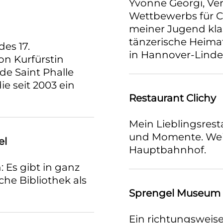
Yvonne Georgi, Ver
Wettbewerbs für C
meiner Jugend klas
tänzerische Heima
des 17.
in Hannover-Lind
on Kurfürstin
 de Saint Phalle
ie seit 2003 ein
Restaurant Clichy
Mein Lieblingsrest
und Momente. Weiß
el
Hauptbahnhof.
 Es gibt in ganz
he Bibliothek als
Sprengel Museum
Ein richtungsweis