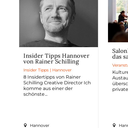
Salon
Insider Tipps Hannover
das s
von Rainer Schilling
Veranst
Insider Tipps
|
Hannover
Kulture
8 Insidertipps von Rainer
Austau
Schilling Creative Director Ich
übersc
komme aus einer der
privat
schönste
Hannover
Han