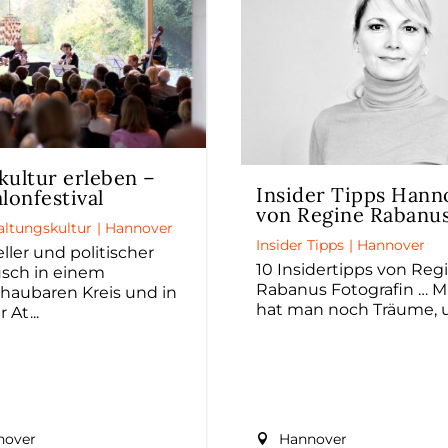
kultur erleben –
Insider Tipps Hann
alonfestival
von Regine Rabanu
altungskultur
|
Hannover
Insider Tipps
|
Hannover
ller und politischer
10 Insidertipps von Reg
sch in einem
Rabanus Fotografin … Mi
haubaren Kreis und in
hat man noch Träume,
er At
nover
Hannover