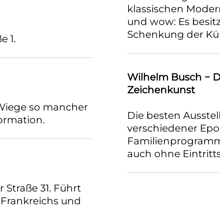
klassischen Moder
und wow: Es besitz
Schenkung der Küns
e 1.
Wilhelm Busch − D
Zeichenkunst
 Wiege so mancher
Die besten Ausste
ormation.
verschiedener Epo
Familienprogramm
auch ohne Eintrit
 Straße 31. Führt
 Frankreichs und