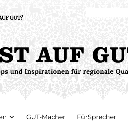
 AUF GUT?
en
GUT-Macher
FürSprecher