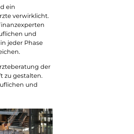
d ein
zte verwirklicht.
Finanzexperten
uflichen und
 in jeder Phase
eichen.
Ärzteberatung der
t zu gestalten.
ruflichen und