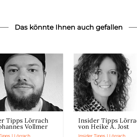
Das könnte Ihnen auch gefallen
er Tipps Lörrach
Insider Tipps Lörr
ohannes Vollmer
von Heike A. Jost
Tipps
|
Lörrach
Insider Tipps
|
Lörrach