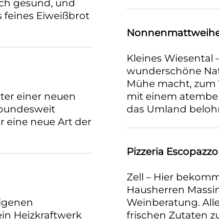
uch gesund, und
 feines Eiweißbrot
Nonnenmattweihe
Kleines Wiesental –
wunderschöne Natu
Mühe macht, zum W
ter einer neuen
mit einem atembe
 bundesweit
das Umland beloh
 eine neue Art der
Pizzeria Escopazzo
Zell – Hier bekom
Hausherren Massim
eigenen
Weinberatung. Alle
in Heizkraftwerk
frischen Zutaten 