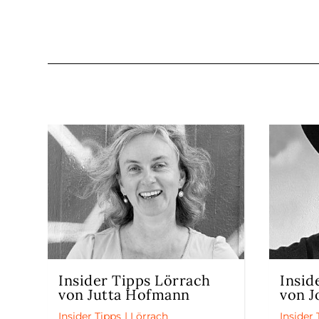
Insider Tipps Lörrach
Insid
von Jutta Hofmann
von J
Insider Tipps
|
Lörrach
Insider 