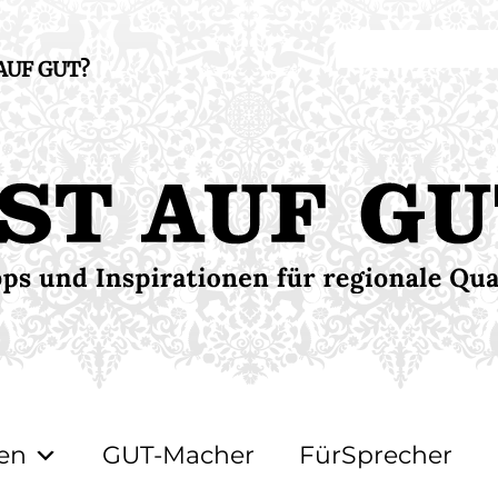
 AUF GUT?
en
GUT-Macher
FürSprecher