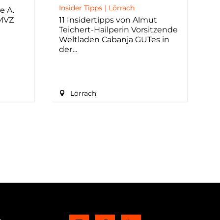
Insider Tipps
|
Lörrach
e A.
 MVZ
11 Insidertipps von Almut
Teichert-Hailperin Vorsitzende
Weltladen Cabanja GUTes in
der
Lörrach