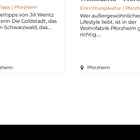
Tipps
|
Pforzheim
Einrichtungskultur
|
Pforz
dertipps von Jill Wentz
Wer außergewöhnliche
terin Die Goldstadt, das
Lifestyle liebt, ist in der
m Schwarzwald, das
Wohnfabrik Pforzheim 
richtig.
rzheim
Pforzheim