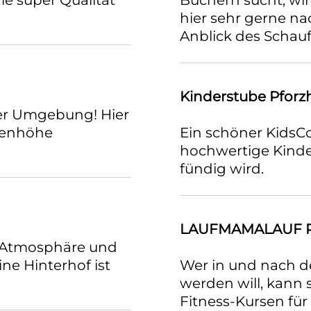
ie super Qualität
Büchern sucht, wird
hier sehr gerne na
Anblick des Schauf
Kinderstube Pforz
 der Umgebung! Hier
genhöhe
Ein schöner KidsCo
hochwertige Kinde
fündig wird.
LAUFMAMALAUF P
te Atmosphäre und
ne Hinterhof ist
Wer in und nach d
werden will, kann 
Fitness-Kursen fü