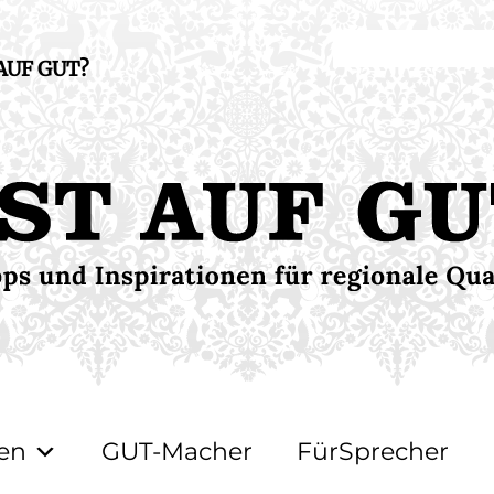
 AUF GUT?
en
GUT-Macher
FürSprecher