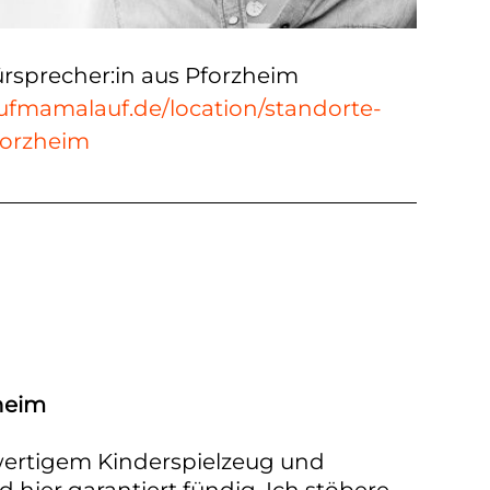
rsprecher:in aus Pforzheim
ufmamalauf.de/location/standorte-
forzheim
heim
wertigem Kinderspielzeug und