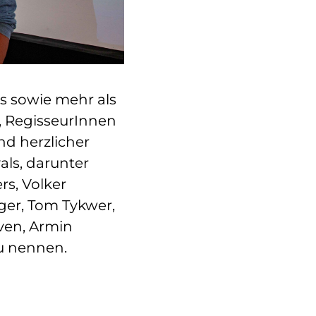
ns sowie mehr als
, RegisseurInnen
nd herzlicher
ls, darunter
s, Volker
rger, Tom Tykwer,
even, Armin
zu nennen.