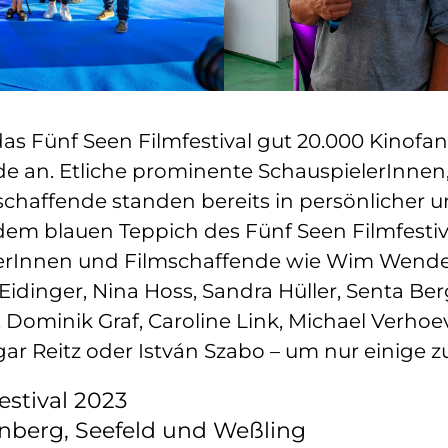
das Fünf Seen Filmfestival gut 20.000 Kinofa
de an. Etliche prominente SchauspielerInnen
chaffende standen bereits in persönlicher u
em blauen Teppich des Fünf Seen Filmfestiva
erInnen und Filmschaffende wie Wim Wender
 Eidinger, Nina Hoss, Sandra Hüller, Senta Be
 Dominik Graf, Caroline Link, Michael Verho
gar Reitz oder István Szabo – um nur einige 
estival 2023
rnberg, Seefeld und Weßling