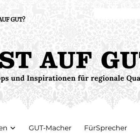
 AUF GUT?
en
GUT-Macher
FürSprecher