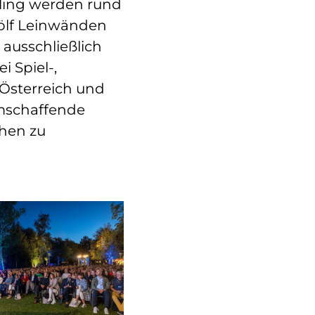
ßling werden rund
wölf Leinwänden
 ausschließlich
 Spiel-,
Österreich und
lmschaffende
chen zu