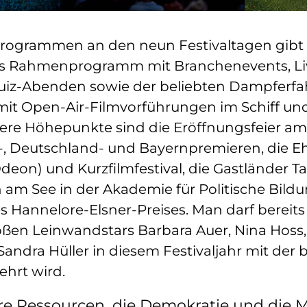
rogrammen an den neun Festivaltagen gibt 
es Rahmenprogramm mit Branchenevents, Li
uiz-Abenden sowie der beliebten Dampferfa
mit Open-Air-Filmvorführungen im Schiff un
tere Höhepunkte sind die Eröffnungsfeier am
t-, Deutschland- und Bayernpremieren, die E
deon) und Kurzfilmfestival, die Gastländer T
 am See in der Akademie für Politische Bild
s Hannelore-Elsner-Preises. Man darf bereits
ßen Leinwandstars Barbara Auer, Nina Hoss, 
andra Hüller in diesem Festivaljahr mit der
hrt wird.
hre Ressourcen, die Demokratie und die