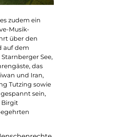
es zudem ein
ve-Musik-
hrt über den
d auf dem
 Starnberger See,
hrengäste, das
aiwan und Iran,
ung Tutzing sowie
 gespannt sein,
Birgit
 begehrten
 Menschenrechte