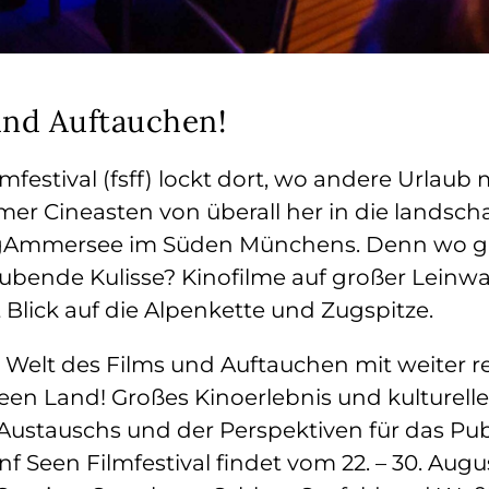
und Auftauchen!
mfestival (fsff) lockt dort, wo andere Urlaub
r Cineasten von überall her in die landscha
gAmmersee im Süden Münchens. Denn wo gib
ubende Kulisse? Kinofilme auf großer Lein
 Blick auf die Alpenkette und Zugspitze.
e Welt des Films und Auftauchen mit weiter 
een Land! Großes Kinoerlebnis und kulturelle
ustauschs und der Perspektiven für das Publ
f Seen Filmfestival findet vom 22. – 30. Augus