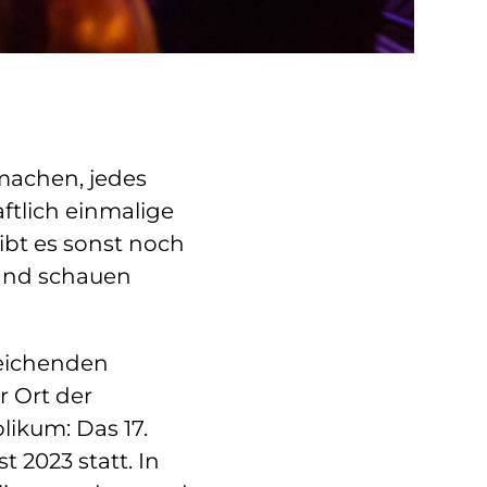
 machen, jedes
ftlich einmalige
t es sonst noch
wand schauen
reichenden
r Ort der
ikum: Das 17.
t 2023 statt. In