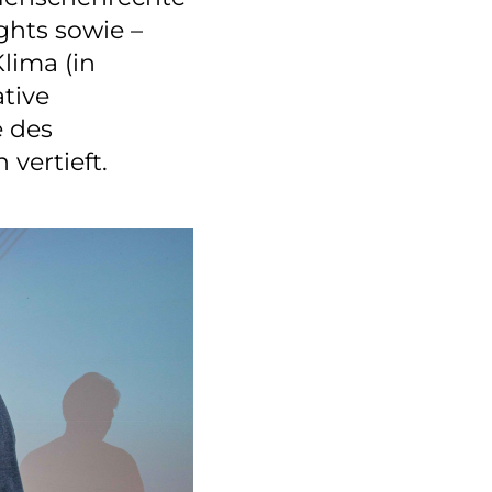
ghts sowie –
Klima (in
tive
e des
vertieft.