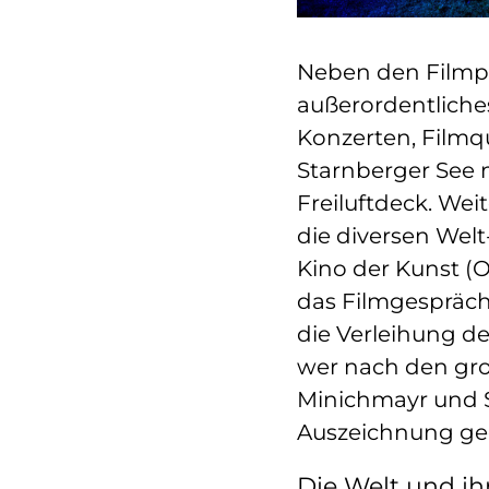
Neben den Filmp
außerordentlich
Konzerten, Filmq
Starnberger See 
Freiluftdeck. Wei
die diversen Wel
Kino der Kunst (O
das Filmgespräch
die Verleihung de
wer nach den gro
Minichmayr und S
Auszeichnung gee
Die Welt und i