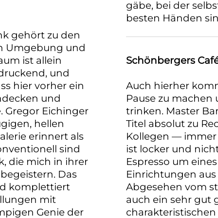
gäbe, bei der selbs
besten Händen sin
nk gehört zu den
ren Umgebung und
um ist allein
Schönbergers Café
ndruckend, und
ss hier vorher ein
Auch hierher komme
endecken und
Pause zu machen u
 Gregor Eichinger
trinken. Master Ba
gigen, hellen
Titel absolut zu R
erie erinnert als
Kollegen — immer 
onventionell sind
ist locker und nic
, die mich in ihrer
Espresso um eines
begeistern. Das
Einrichtungen aus 
d komplettiert
Abgesehen vom stil
llungen mit
auch ein sehr gut 
mpigen Genie der
charakteristischen 