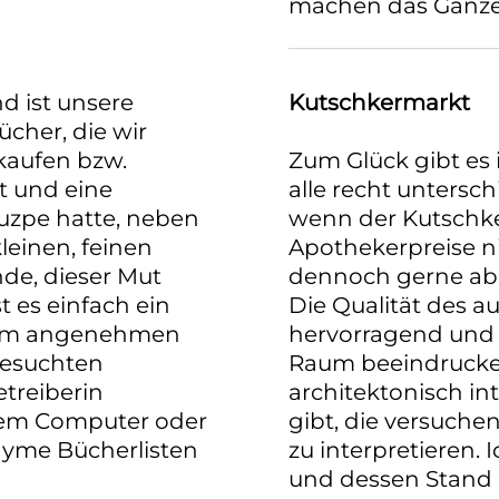
machen das Ganze 
d ist unsere
Kutschkermarkt
cher, die wir
 kaufen bzw.
Zum Glück gibt es 
st und eine
alle recht untersc
huzpe hatte, neben
wenn der Kutschk
einen, feinen
Apothekerpreise nich
nde, dieser Mut
dennoch gerne ab 
 es einfach ein
Die Qualität des a
esem angenehmen
hervorragend und 
gesuchten
Raum beeindrucken
treiberin
architektonisch in
r dem Computer oder
gibt, die versuche
nyme Bücherlisten
zu interpretieren.
und dessen Stand 