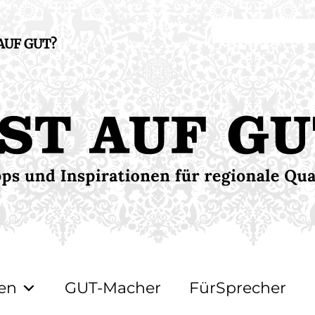
 AUF GUT?
en
GUT-Macher
FürSprecher