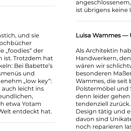
angeschlossenem, 
ist übrigens keine
stich, und sie
Luisa Wammes — 
 Kochbücher
ie „foodies“ der
Als Architektin ha
n ist. Trotzdem hat
Handwerkern, den
keln: Bei Babette’s
wären wir schlicht
agsmenüs und
besonderen Maßen 
ngenehm „low key“:
Wammes, die seit b
auch leicht ins
Polstermöbel und S
undlichen,
denn leider gehen
ch etwa Yotam
tendenziell zurück.
Welt entdeckt hat.
Design tätig und 
davon sind Unikat
noch reparieren l