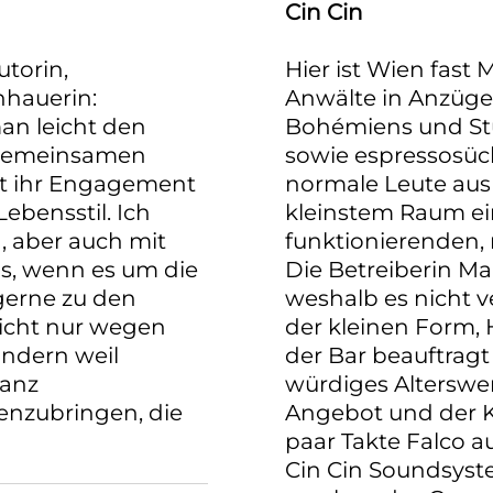
Cin Cin
utorin,
Hier ist Wien fast 
hhauerin:
Anwälte in Anzüg
man leicht den
Bohémiens und Stu
n gemeinsamen
sowie espressosüch
ist ihr Engagement
normale Leute au
ebensstil. Ich
kleinstem Raum ein
, aber auch mit
funktionierenden,
, wenn es um die
Die Betreiberin Mar
erne zu den
weshalb es nicht v
nicht nur wegen
der kleinen Form,
ondern weil
der Bar beauftragt 
ganz
würdiges Alterswer
enzubringen, die
Angebot und der K
paar Takte Falco 
Cin Cin Soundsyst