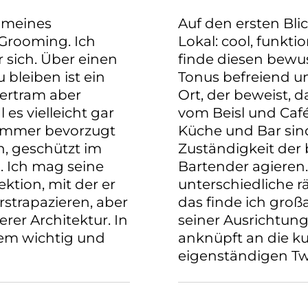
n meines
Auf den ersten Bli
Grooming. Ich
Lokal: cool, funkt
r sich. Über einen
finde diesen bew
 bleiben ist ein
Tonus befreiend un
Bertram aber
Ort, der beweist, d
s vielleicht gar
vom Beisl und Café
 immer bevorzugt
Küche und Bar sind
, geschützt im
Zuständigkeit der 
. Ich mag seine
Bartender agieren
ektion, mit der er
unterschiedliche 
rstrapazieren, aber
das finde ich großa
erer Architektur. In
seiner Ausrichtun
trem wichtig und
anknüpft an die kul
eigenständigen Twi