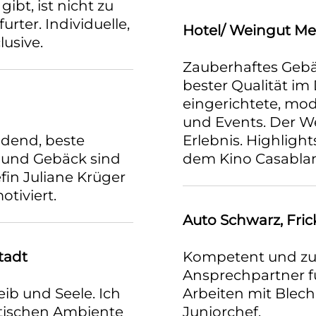
ibt, ist nicht zu
ter. Individuelle,
Hotel/ Weingut Me
lusive.
Zauberhaftes Geb
bester Qualität im
eingerichtete, mo
und Events. Der We
adend, beste
Erlebnis. Highligh
n und Gebäck sind
dem Kino Casablan
efin Juliane Krüger
tiviert.
Auto Schwarz, Fri
tadt
Kompetent und zuve
Ansprechpartner fü
ib und Seele. Ich
Arbeiten mit Blech 
stischen Ambiente
Juniorchef.