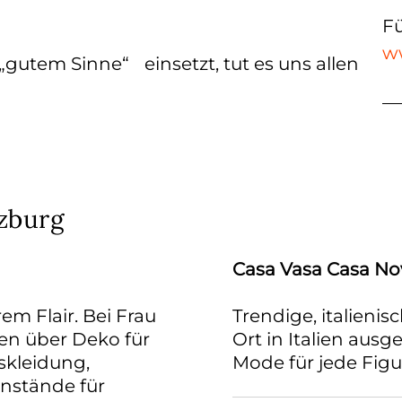
Fü
w
gutem Sinne“ einsetzt, tut es uns allen
zburg
Casa Vasa Casa No
m Flair. Bei Frau
Trendige, italieni
en über Deko für
Ort in Italien aus
skleidung,
Mode für jede Figu
enstände für