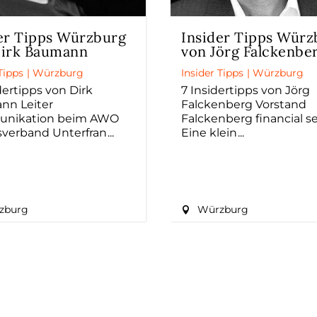
er Tipps Würzburg
Insider Tipps Würz
Dirk Baumann
von Jörg Falckenbe
Tipps
|
Würzburg
Insider Tipps
|
Würzburg
dertipps von Dirk
7 Insidertipps von Jörg
nn Leiter
Falckenberg Vorstand
nikation beim AWO
Falckenberg financial s
sverband Unterfran
Eine klein
zburg
Würzburg