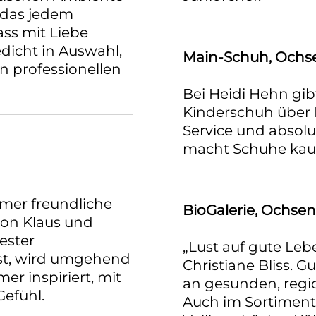
, das jedem
ss mit Liebe
edicht in Auswahl,
Main-Schuh, Ochs
n professionellen
Bei Heidi Hehn gib
Kinderschuh über 
Service und absolu
macht Schuhe kau
mer freundliche
BioGalerie, Ochsen
von Klaus und
ester
„Lust auf gute Leb
ist, wird umgehend
Christiane Bliss. G
er inspiriert, mit
an gesunden, regi
efühl.
Auch im Sortimen