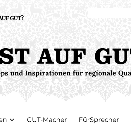
 AUF GUT?
en
GUT-Macher
FürSprecher