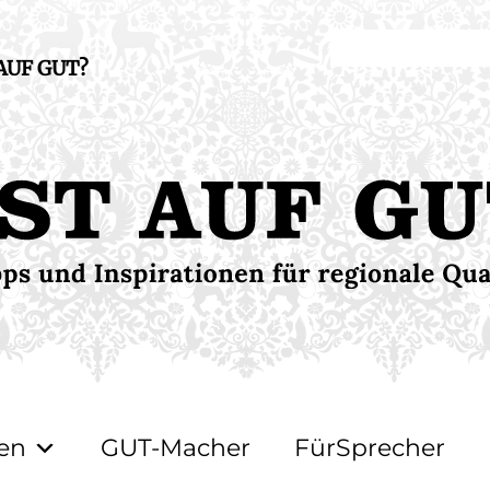
 AUF GUT?
en
GUT-Macher
FürSprecher