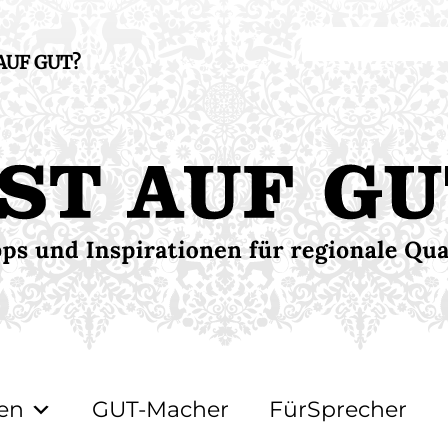
 AUF GUT?
en
GUT-Macher
FürSprecher