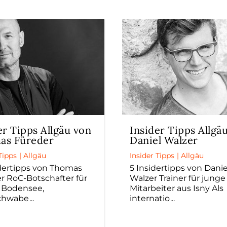
er Tipps Allgäu von
Insider Tipps Allgä
as Füreder
Daniel Walzer
Tipps
|
Allgäu
Insider Tipps
|
Allgäu
idertipps von Thomas
5 Insidertipps von Danie
r RoC-Botschafter für
Walzer Trainer für junge
, Bodensee,
Mitarbeiter aus Isny Als
chwabe
internatio