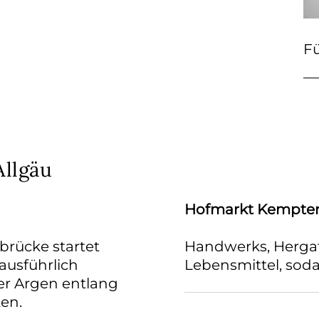
Fü
Allgäu
Hofmarkt Kempte
rücke startet
Handwerks, Hergat
ausführlich
Lebensmittel, soda
er Argen entlang
en.