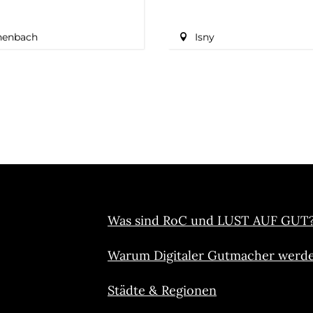
nenbach
Isny
Was sind RoC und LUST AUF GUT
Warum Digitaler Gutmacher werd
Städte & Regionen