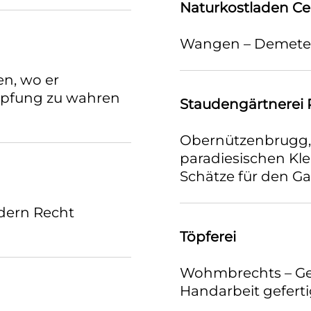
Naturkostladen Ce
Wangen – Demeterq
en, wo er
höpfung zu wahren
Staudengärtnerei 
Obernützenbrugg, 
paradiesischen Kl
Schätze für den Ga
dern Recht
Töpferei
Wohmbrechts – Geb
Handarbeit gefer