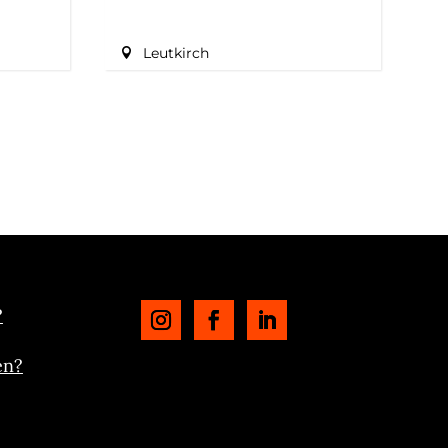
Leutkirch
?
en?