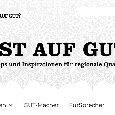
 AUF GUT?
en
GUT-Macher
FürSprecher