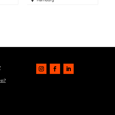
Hamburg
?
en?