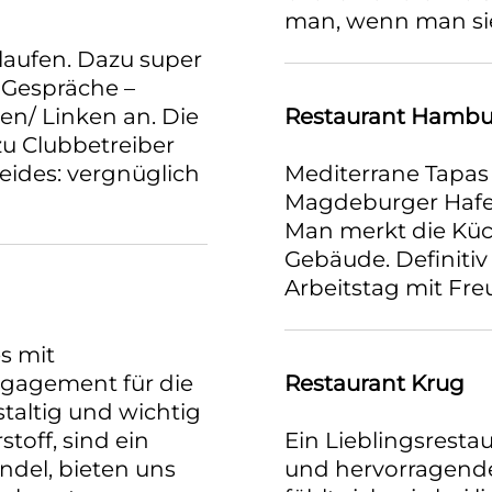
man, wenn man si
laufen. Dazu super
 Gespräche –
n/ Linken an. Die
Restaurant Hambu
u Clubbetreiber
eides: vergnüglich
Mediterrane Tapa
Magdeburger Hafen 
Man merkt die Küc
Gebäude. Definitiv
Arbeitstag mit Fre
es mit
Engagement für die
Restaurant Krug
staltig und wichtig
toff, sind ein
Ein Lieblingsrestau
del, bieten uns
und hervorragende