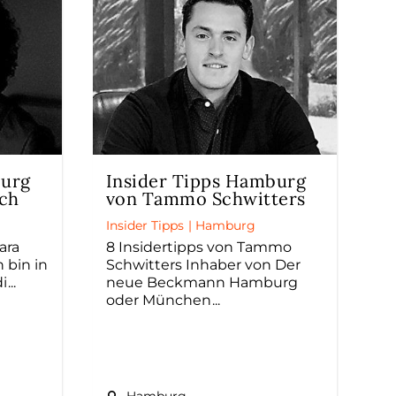
burg
Insider Tipps Hamburg
ich
von Tammo Schwitters
Insider Tipps
|
Hamburg
ara
8 Insidertipps von Tammo
h bin in
Schwitters Inhaber von Der
di
neue Beckmann Hamburg
oder München