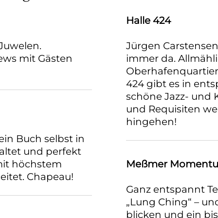
Halle 424
Juwelen.
Jürgen Carstensen
ews mit Gästen
immer da. Allmähl
Oberhafenquartier 
424 gibt es in en
schöne Jazz- und 
und Requisiten wec
hingehen!
in Buch selbst in
taltet und perfekt
mit höchstem
Meßmer Moment
eitet. Chapeau!
Ganz entspannt Tee trinken –
„Lung Ching“ – und
blicken und ein bi