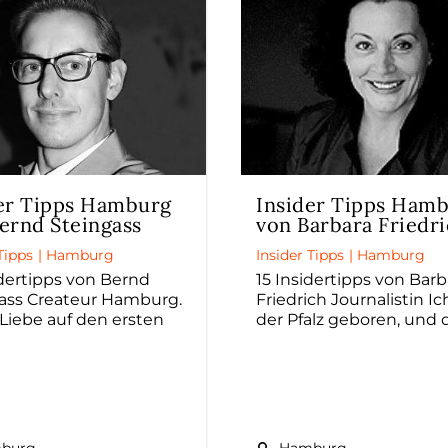
er Tipps Hamburg
Insider Tipps Ham
ernd Steingass
von Barbara Friedr
Tipps
|
Hamburg
Insider Tipps
|
Hamburg
idertipps von Bernd
15 Insidertipps von Barb
ass Createur Hamburg.
Friedrich Journalistin Ic
Liebe auf den ersten
der Pfalz geboren, und 