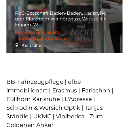
RoC-Botschaft Baden-Baden, Karlsruhe
und Pforzheim Wir hören zu. Wir stellen
Fragen. W
Kommunikationskultur
|
Baden-Baden
,
Karlsruhe
Karlsruhe
BB-Fahrzeugpflege | efbe
immobilienart | Erasmus | Farischon |
Füllhorn Karlsruhe | L'Adresse |
Schrodin & Wersich Optik | Tanjas
Ständle | UKMC | Viniberica | Zum
Goldenen Anker