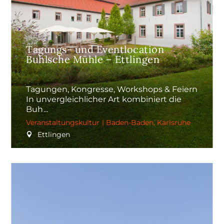
Tagungs- und Eventlocation
Buhlsche Mühle – Ettlingen
Tagungen, Kongresse, Workshops & Feiern
In unvergleichlicher Art kombiniert die
Buh
Veranstaltungskultur
|
Baden-Baden
,
Karlsruhe
Ettlingen