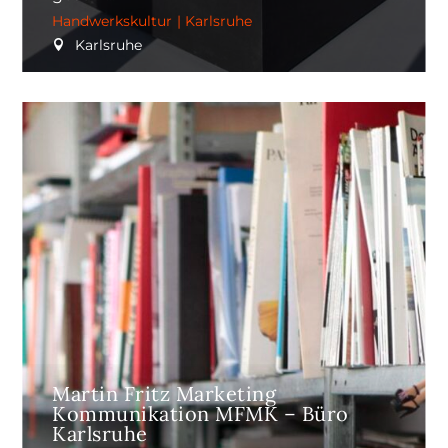
Handwerkskultur
|
Karlsruhe
Karlsruhe
Martin Fritz Marketing
Kommunikation MFMK – Büro
Karlsruhe